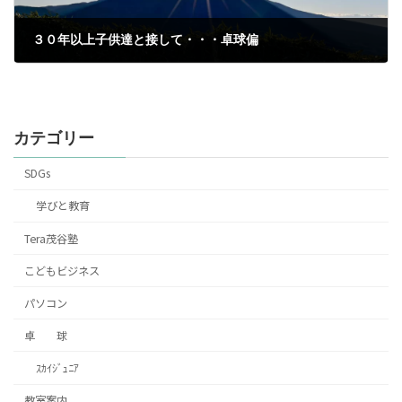
３０年以上子供達と接して・・・卓球偏
2021年11月12日
カテゴリー
SDGs
学びと教育
Tera茂谷塾
こどもビジネス
パソコン
卓 球
ｽｶｲｼﾞｭﾆｱ
教室案内