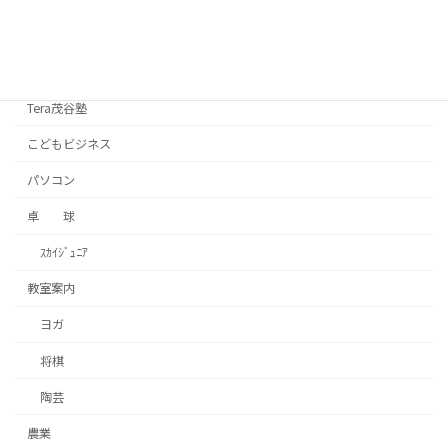
ペ
SDGs
ー
学びと教育
ジ
Tera茂谷塾
送
こどもビジネス
り
パソコン
卓 球
ｽｶｲｼﾞｭﾆｱ
教室案内
ヨガ
将棋
陶芸
農業