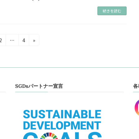
続きを読む
固
固
2
…
4
»
定
定
ペ
ペ
ー
ー
ジ
ジ
SGDsパートナー宣言
各