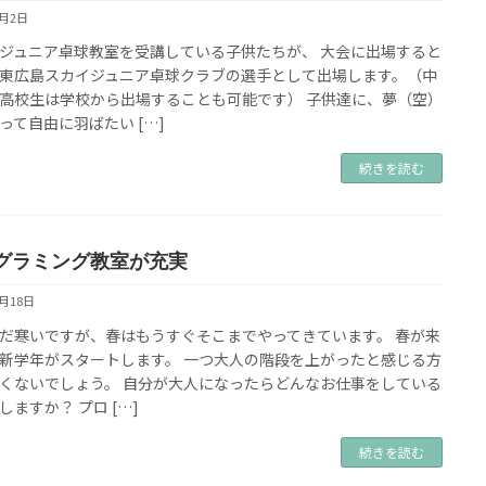
4月2日
ジュニア卓球教室を受講している子供たちが、 大会に出場すると
東広島スカイジュニア卓球クラブの選手として出場します。（中
高校生は学校から出場することも可能です） 子供達に、夢（空）
って自由に羽ばたい […]
続きを読む
グラミング教室が充実
2月18日
だ寒いですが、春はもうすぐそこまでやってきています。 春が来
新学年がスタートします。 一つ大人の階段を上がったと感じる方
くないでしょう。 自分が大人になったらどんなお仕事をしている
しますか？ プロ […]
続きを読む