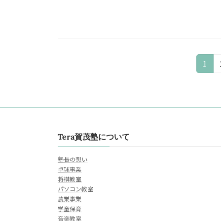
投
固
1
定
稿
ペ
の
ー
ジ
ペ
ー
Tera賀茂塾について
ジ
塾長の想い
卓球事業
送
将棋教室
パソコン教室
り
農業事業
学童保育
音楽教室