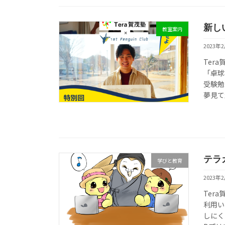
新し
教室案内
2023年
Ter
「卓球
受験勉
夢見て
テラ
学びと教育
2023年
Ter
利用い
しにく