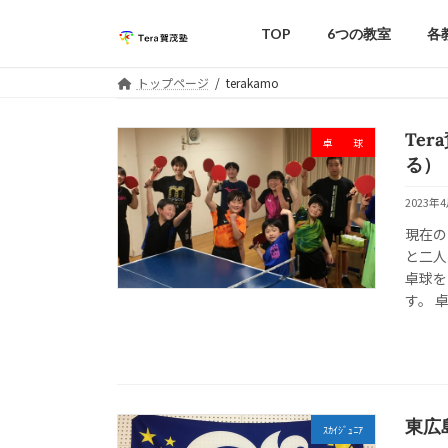
コ
ナ
ン
ビ
TOP
6つの教室
各
テ
ゲ
ン
ー
トップページ
terakamo
ツ
シ
へ
ョ
Te
卓 球
ス
ン
る）
キ
に
ッ
移
2023年
プ
動
現在の
と二人
卓球を
す。 
東広
ｽｶｲｼﾞｭﾆｱ