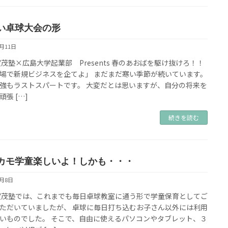
い卓球大会の形
2月11日
a賀茂塾×広島大学起業部 Presents 春のあおばを駆け抜けろ！！
場で新規ビジネスを企てよ」 まだまだ寒い季節が続いています。
強もラストスパートです。 大変だとは思いますが、自分の将来を
頑張 […]
続きを読む
カモ学童楽しいよ！しかも・・・
2月8日
a賀茂塾では、これまでも毎日卓球教室に通う形で学童保育としてご
ただいていましたが、 卓球に毎日打ち込むお子さん以外には利用
いものでした。 そこで、自由に使えるパソコンやタブレット、３