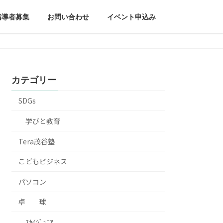
指導者募集
お問い合わせ
イベント申込み
カテゴリー
SDGs
学びと教育
Tera茂谷塾
こどもビジネス
パソコン
卓 球
ｽｶｲｼﾞｭﾆｱ