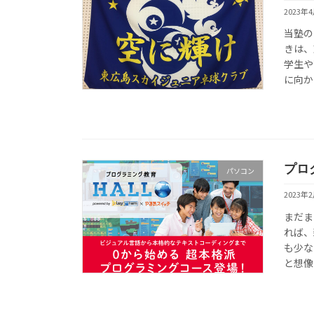
2023年
当塾の
きは、
学生や
に向か
プロ
パソコン
2023年
まだま
れば、
も少な
と想像