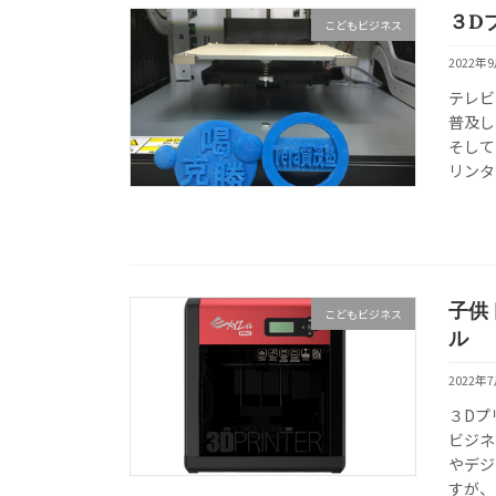
３D
こどもビジネス
2022年
テレビ
普及し
そして
リンタ
子供
こどもビジネス
ル
2022年
３Dプ
ビジネ
やデジ
すが、